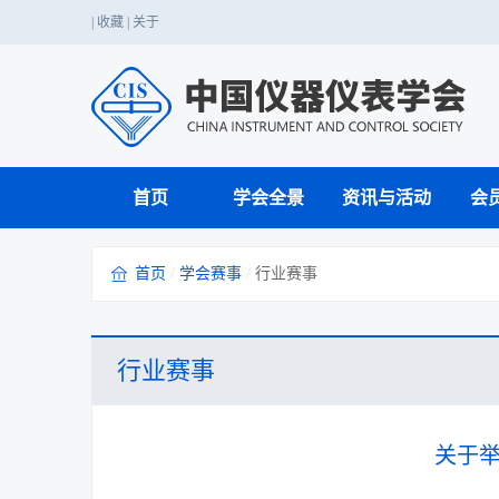
|
收藏
|
关于
首页
学会全景
资讯与活动
会
首页
/
学会赛事
/
行业赛事
仪器仪表科技应用
党的二十大精神
国家职业标准
国家级赛事
学会介绍
期刊工作
业务介绍
学会章程
行业服务
战略咨询
国内会议
科普知识
科创中国
行业赛事
成果转化与鉴定
单位会员
学会年报
国际注册工程师
行业赛事
科学家精神
技能人才评价
关于举