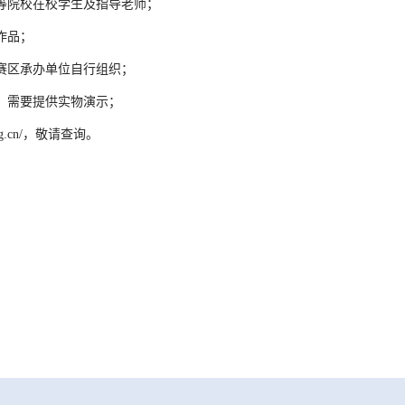
等院校在校学生及指导老师；
作品；
赛区承办单位自行组织；
，需要提供实物演示；
org.cn/，敬请查询。
：