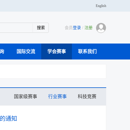
English
会员
登录
/
注册
询
国际交流
学会赛事
联系我们
学传播专家团队
科研仪器案例库
活动通知
主办刊物
大事记
奖学金
青年人才托举
分支机构
党建活动
学会会士
会员风采
国家级赛事
行业赛事
科技竞赛
赛的通知