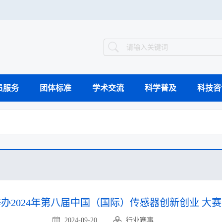
员服务
团体标准
学术交流
科学普及
科技咨
智能制造案例库
组织架构
工作动态
继续教育
国际会议
科普动态
科技竞赛
科普教育基地
科学技术奖
领导介绍
业界新闻
专题会议
验证评价
科
工程能力评价
工程教育认证
视频集萃
办2024年第八届中国（国际）传感器创新创业 大
2024-09-20
行业赛事