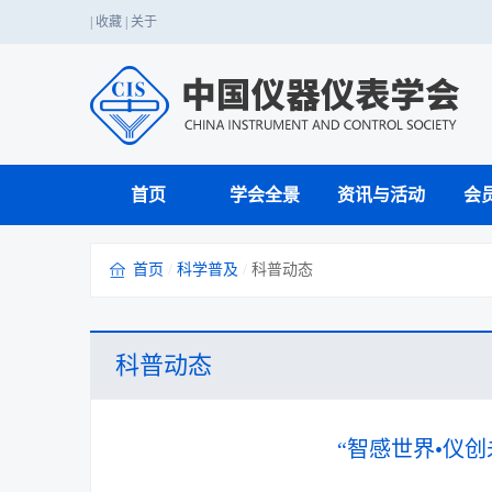
|
收藏
|
关于
首页
学会全景
资讯与活动
会
首页
/
科学普及
/
科普动态
仪器仪表科技应用
党的二十大精神
国家职业标准
国家级赛事
学会介绍
期刊工作
业务介绍
学会章程
行业服务
战略咨询
国内会议
科普知识
科创中国
行业赛事
成果转化与鉴定
单位会员
学会年报
国际注册工程师
科普动态
科学家精神
技能人才评价
“智感世界•仪