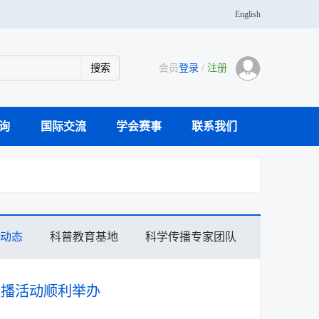
English
会员
登录
/
注册
询
国际交流
学会赛事
联系我们
学传播专家团队
科研仪器案例库
活动通知
主办刊物
大事记
奖学金
青年人才托举
分支机构
党建活动
学会会士
会员风采
动态
科普教育基地
科学传播专家团队
直播活动顺利举办