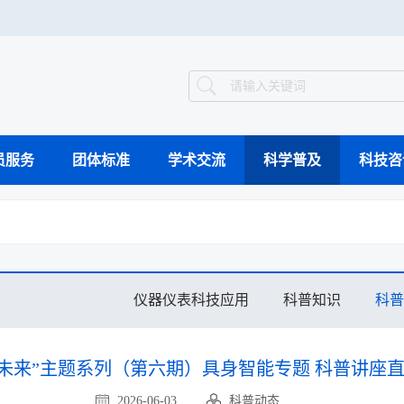
员服务
团体标准
学术交流
科学普及
科技咨
智能制造案例库
组织架构
工作动态
继续教育
国际会议
科普动态
科技竞赛
科普教育基地
科学技术奖
领导介绍
业界新闻
专题会议
验证评价
科
工程能力评价
工程教育认证
仪器仪表科技应用
科普知识
科普
视频集萃
创未来”主题系列（第六期）具身智能专题 科普讲座
2026-06-03
科普动态