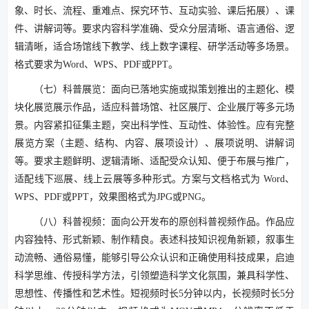
象、时长、流程、重难点、探究环节、互动实验、课后拓展）、课
件、讲解词等。要求内容科学准确、受众分层清晰、语言通俗、逻
辑清晰，适合场馆线下教学、线上数字课程、研学活动等多场景。
格式要求为Word、WPS、PDF或PPT。
（七）科普展览：面向已落地实施或拟策划推出的主题化、模
块化展览展示作品，适应科普场馆、社区展厅、企业展厅等多元场
景。内容紧扣征集主题，突出科学性、互动性、体验性。应有完整
展览方案（主题、结构、内容、展项设计）、展项说明、讲解词
等。要求主题鲜明、逻辑清晰、适配受众认知、便于布展与推广，
适配线下巡展、线上云展等多种形式。方案与文档格式为 Word、
WPS、PDF或PPT，效果图格式为JPG或PNG。
（八）科普视频：面向公开发布的原创科普视频作品。作品应
内容独特、形式新颖、制作精良。表述科技知识视角新颖，叙事生
动流畅、通俗易懂，能够引导公众认识和正确使用科技成果，启迪
科学思维、传授科学方法，引领塑造科学文化氛围，兼具科学性、
思想性、传播性和艺术性。短视频时长5分钟以内，长视频时长5分