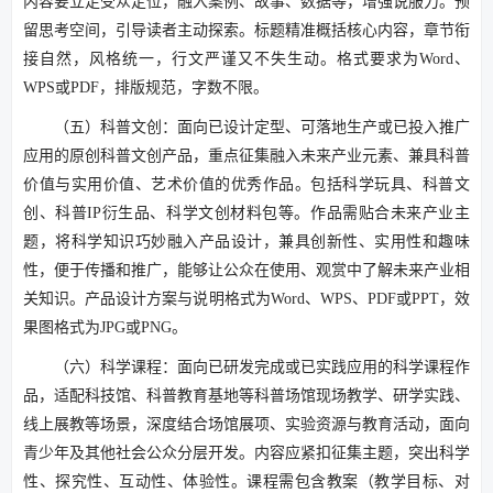
内容要立足受众定位，融入案例、故事、数据等，增强说服力。预
留思考空间，引导读者主动探索。标题精准概括核心内容，章节衔
接自然，风格统一，行文严谨又不失生动。格式要求为Word、
WPS或PDF，排版规范，字数不限。
（五）科普文创：面向已设计定型、可落地生产或已投入推广
应用的原创科普文创产品，重点征集融入未来产业元素、兼具科普
价值与实用价值、艺术价值的优秀作品。包括科学玩具、科普文
创、科普IP衍生品、科学文创材料包等。作品需贴合未来产业主
题，将科学知识巧妙融入产品设计，兼具创新性、实用性和趣味
性，便于传播和推广，能够让公众在使用、观赏中了解未来产业相
关知识。产品设计方案与说明格式为Word、WPS、PDF或PPT，效
果图格式为JPG或PNG。
（六）科学课程：面向已研发完成或已实践应用的科学课程作
品，适配科技馆、科普教育基地等科普场馆现场教学、研学实践、
线上展教等场景，深度结合场馆展项、实验资源与教育活动，面向
青少年及其他社会公众分层开发。内容应紧扣征集主题，突出科学
性、探究性、互动性、体验性。课程需包含教案（教学目标、对