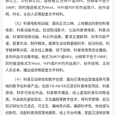
钟以上、20分钟以内，视频格式为MOV或MP4，分辨率不低于
1080P；同时报送格式为Word、WPS或PDF的作品简介、创作说
明、时长、主创人员等配套文字材料。
（九）科普电影和动画：面向正式公映、上线播出的原创科普
电影、科普动画作品。包括院线影片、公益科普微电影、科普动
画、科普短视频动画、科幻作品等。要求主题鲜明、科学内容严
谨，叙事生动、制作精良，能够生动诠释基础科学、前沿科技、科
学精神等内容，适合线上展播、线下放映、科普场馆常态化播放。
系列作品可合集申报。格式为MOV或MP4，分辨率不低于1080P；
同时报送格式为Word、WPS或PDF的作品简介、创作说明、主创
人员名单、播出成效等配套文字材料。
（十）科普互动体验和数字创意：面向已落地运营或成熟可落
地的数字化科普产品，包括VR/AR/XR沉浸式科普体验项目、科普
游戏、科学可视化作品、科普数字藏品、线上虚拟科普空间等品
类。作品依托虚拟现实、交互编程等数字技术，将科学原理、前沿
知识转化为沉浸式、可交互、趣味性内容，兼顾科学性、体验感与
创新性，适配科普场馆落地展陈、线上平台传播、家庭沉浸体验等